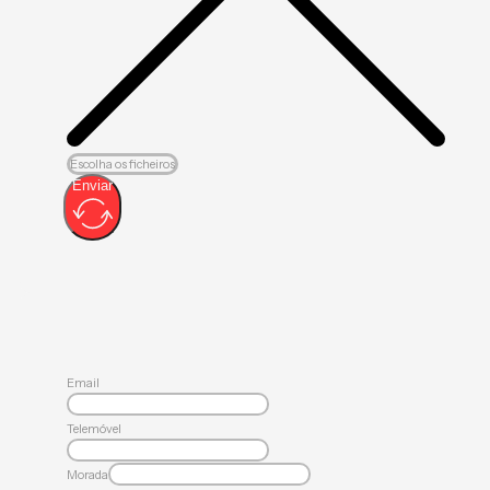
Escolha os ficheiros
Enviar
Email
Telemóvel
Morada