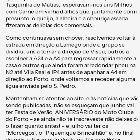
Tasquinha do Matias, esperavam-nos uns Milhos
com Carne em vinha d’alhos que, juntamente com o
presunto, o queijo, a alheira e a chouriça assada
fizeram as delícias dos comensais.
Como continuava sem chover, resolvemos voltar à
estrada em direção a Lamego onde o grupo se
dividiu; uns a tomar a direção de Viseu, outros a
escolher a A24 e a A4 para regressar rapidamente a
casa e outros que ainda foram arredondar pneu na
N2 até Vila Real e IP4 antes de apanhar a A4 em
direção ao Porto, onde voltamos a receber alguma
água enviada pelo S. Pedro.
Mantenham-se atentos ao site, e às notícias que vão
sendo publicadas, não se esqueçam que junho vai
ter Festa de Verão, ANIVERSÁRIO do Moto Clube
do Porto – se ainda não te inscreveste não deixes de
o fazer quanto antes! – e julho vai ter os
“Morcegos”, o “Piquenique Brincalhão” e, no final
do mês, o Passeio de Verão e o Passeio Relax.