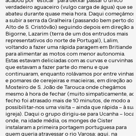
acabou por “esticar” para deixar passar o único
verdadeiro aguaceiro (vulgo carga de água) que se
abateu durante quase meia hora. Daqui começámos
a subir a serra da Gralheira (passando bem perto do
Alto de S. Cristóvão) seguindo depois em direção a
Bigorne, Lazarim (terra de um dos entrudos mais
representativos do norte de Portugal), Lalim,
voltando a fazer uma rápida paragem em Britiande
para alimentar as motos com menor autonomia.
Estas estavam deliciadas com as curvas e curvinhas
que estavam a fazer parte do menu e que
continuaram, enquanto rolávamos por entre vinhas
e pomares de cerejeiras e macieiras, em direção ao
Mosteiro de S. João de Tarouca onde chegámos
mesmo à hora de fechar (muito simpaticamente, ao
fecho foi atrasado mais de 10 minutos, de modo a
possibilitar-nos uma visita – ainda que rápida – à sua
igreja). Daqui o grupo dirigiu-se para Ucanha – local
onde, na idade média, os monges de Cister
instalaram a primeira portagem portuguesa para
quem queria atravessar o rio Varosa; aqui, na