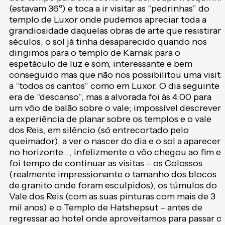
(estavam 36º) e toca a ir visitar as “pedrinhas” do
templo de Luxor onde pudemos apreciar toda a
grandiosidade daquelas obras de arte que resistira
séculos; o sol já tinha desaparecido quando nos
dirigimos para o templo de Karnak para o
espetáculo de luz e som, interessante e bem
conseguido mas que não nos possibilitou uma visita
a “todos os cantos” como em Luxor. O dia seguinte
era de “descanso”, mas a alvorada foi às 4:00 para
um vôo de balão sobre o vale; impossível descrever
a experiência de planar sobre os templos e o vale
dos Reis, em silêncio (só entrecortado pelo
queimador), a ver o nascer do dia e o sol a aparecer
no horizonte…, infelizmente o vôo chegou ao fim e
foi tempo de continuar as visitas – os Colossos
(realmente impressionante o tamanho dos blocos
de granito onde foram esculpidos), os túmulos do
Vale dos Reis (com as suas pinturas com mais de 3
mil anos) e o Templo de Hatshepsut – antes de
regressar ao hotel onde aproveitamos para passar o