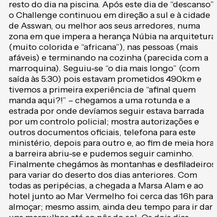
resto do dia na piscina. Após este dia de “descanso”
o Challenge continuou em direção a sul e à cidade
de Asswan, ou melhor aos seus arredores, numa
zona em que impera a herança Núbia na arquitetura
(muito colorida e “africana”), nas pessoas (mais
afáveis) e terminando na cozinha (parecida com a
marroquina). Seguiu-se “o dia mais longo” (com
saída às 5:30) pois estavam prometidos 490km e
tivemos a primeira experiência de “afinal quem
manda aqui?!” – chegamos a uma rotunda e a
estrada por onde devíamos seguir estava barrada
por um controlo policial; mostra autorizações e
outros documentos oficiais, telefona para este
ministério, depois para outro e, ao fim de meia hora,
a barreira abriu-se e pudemos seguir caminho.
Finalmente chegámos às montanhas e desfiladeiros
para variar do deserto dos dias anteriores. Com
todas as peripécias, a chegada a Marsa Alam e ao
hotel junto ao Mar Vermelho foi cerca das 16h para
almoçar; mesmo assim, ainda deu tempo para ir dar