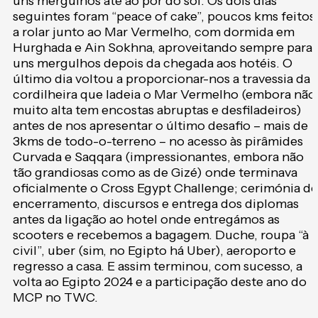
uns mergulhos até ao pôr do sol. Os dois dias
seguintes foram “peace of cake”, poucos kms feitos
a rolar junto ao Mar Vermelho, com dormida em
Hurghada e Ain Sokhna, aproveitando sempre para
uns mergulhos depois da chegada aos hotéis. O
último dia voltou a proporcionar-nos a travessia da
cordilheira que ladeia o Mar Vermelho (embora não
muito alta tem encostas abruptas e desfiladeiros)
antes de nos apresentar o último desafio – mais de
3kms de todo-o-terreno – no acesso às pirâmides
Curvada e Saqqara (impressionantes, embora não
tão grandiosas como as de Gizé) onde terminava
oficialmente o Cross Egypt Challenge; cerimónia de
encerramento, discursos e entrega dos diplomas
antes da ligação ao hotel onde entregámos as
scooters e recebemos a bagagem. Duche, roupa “à
civil”, uber (sim, no Egipto há Uber), aeroporto e
regresso a casa. E assim terminou, com sucesso, a
volta ao Egipto 2024 e a participação deste ano do
MCP no TWC.