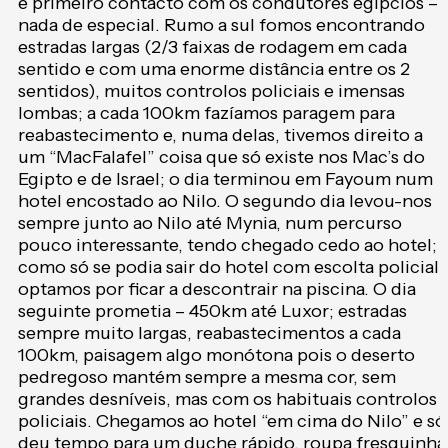
e primeiro contacto com os condutores egípcios –
nada de especial. Rumo a sul fomos encontrando
estradas largas (2/3 faixas de rodagem em cada
sentido e com uma enorme distância entre os 2
sentidos), muitos controlos policiais e imensas
lombas; a cada 100km fazíamos paragem para
reabastecimento e, numa delas, tivemos direito a
um “MacFalafel” coisa que só existe nos Mac’s do
Egipto e de Israel; o dia terminou em Fayoum num
hotel encostado ao Nilo. O segundo dia levou-nos
sempre junto ao Nilo até Mynia, num percurso
pouco interessante, tendo chegado cedo ao hotel;
como só se podia sair do hotel com escolta policial,
optamos por ficar a descontrair na piscina. O dia
seguinte prometia – 450km até Luxor; estradas
sempre muito largas, reabastecimentos a cada
100km, paisagem algo monótona pois o deserto
pedregoso mantém sempre a mesma cor, sem
grandes desníveis, mas com os habituais controlos
policiais. Chegamos ao hotel “em cima do Nilo” e só
deu tempo para um duche rápido, roupa fresquinha