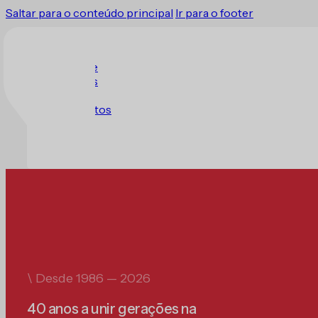
Saltar para o conteúdo principal
Ir para o footer
O Clube
Eventos
Loja
Contactos
\ Desde 1986 — 2026
40 anos a unir gerações na